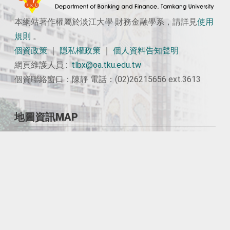
本網站著作權屬於淡江大學 財務金融學系，請詳見
使用
規則
。
個資政策
｜
隱私權政策
｜
個人資料告知聲明
網頁維護人員 :
tlbx@oa.tku.edu.tw
個資聯絡窗口：陳靜 電話：(02)26215656 ext.3613
地圖資訊MAP