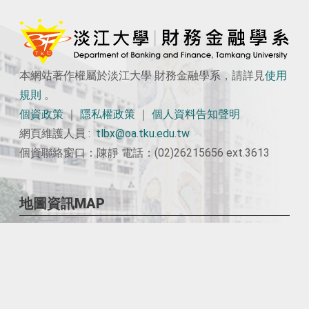
本網站著作權屬於淡江大學 財務金融學系，請詳見
使用
規則
。
個資政策
｜
隱私權政策
｜
個人資料告知聲明
網頁維護人員 :
tlbx@oa.tku.edu.tw
個資聯絡窗口：陳靜 電話：(02)26215656 ext.3613
地圖資訊MAP