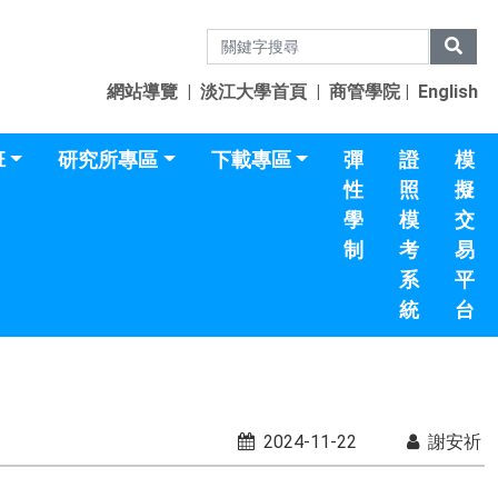
網站導覽
|
淡江大學首頁
|
商管學院
|
English
班
研究所專區
下載專區
彈
證
模
性
照
擬
學
模
交
制
考
易
系
平
統
台
2024-11-22
謝安祈