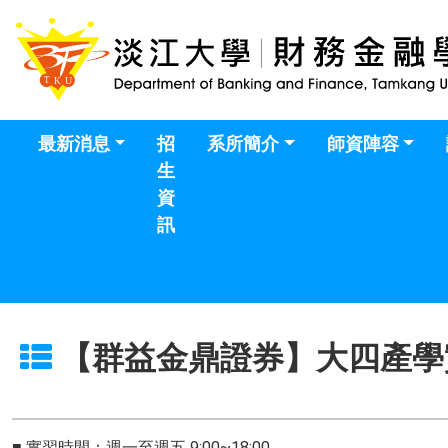
最新消息
招
系所簡介
師資陣容
生
資
訊
【群益金鼎證券】大四產學
■ 實習時間：週一至週五 9:00~18:00