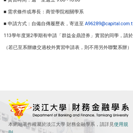
■ 需求條件或專長：商管學院相關學系
■ 申請方式：自備自傳履歷表，寄送至
A96289@capital.com.
113學年度第2學期有申請「群益金鼎證券」實習的同學，請於
（若已至系辦繳交過校外實習申請表，則不用另外聯繫系辦）
本網站著作權屬於淡江大學 財務金融學系，請詳見
使用
規
則
。