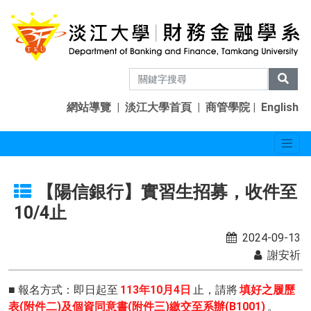
網站導覽
|
淡江大學首頁
|
商管學院
|
English
【陽信銀行】實習生招募，收件至
10/4止
2024-09-13
謝安祈
■ 報名方式：即日起至
113年10月4日
止，請將
填好之履歷
表(附件二)及個資同意書(附件三)繳交至系辦(B1001)
。