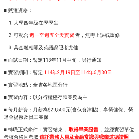
■ 甄選資格：
1. 大學四年級在學學生
2. 可配合
週一至週五全天實習
者，無需上課或重修
3. 具金融相關及英語證照者尤佳
■ 面試日期：暫定113年11月中旬，另行通知
■ 實習期間：暫定
114年2月19日至114年6月30日
■ 實習地點：全省各地區分行
■ 實習內容：以分行櫃檯存匯業務為主
■ 每月薪資：月薪為$29,500元(含伙食津貼)，享勞健保、勞
退金提撥及員工團保
■ 轉職正式條件：實習結束，
取得畢業證書
，並經實習單位
考核合格且考取
信託業務人員及金融常識與職業道德證照