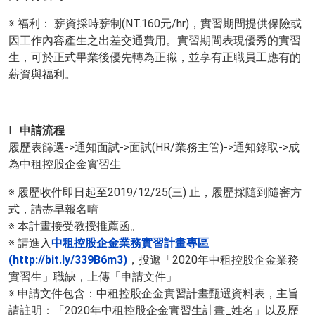
※ 福利： 薪資採時薪制(NT.160元/hr)，實習期間提供保險或
因工作內容產生之出差交通費用。實習期間表現優秀的實習
生，可於正式畢業後優先轉為正職，並享有正職員工應有的
薪資與福利。
l
申請流程
履歷表篩選->通知面試->面試(HR/業務主管)->通知錄取->成
為中租控股企金實習生
※ 履歷收件即日起至2019/12/25(三) 止，履歷採隨到隨審方
式，請盡早報名唷
※ 本計畫接受教授推薦函。
※ 請進入
中租控股企金業務實習計畫專區
(http://bit.ly/339B6m3)
，投遞「2020年中租控股企金業務
實習生」職缺，上傳「申請文件」
※ 申請文件包含：中租控股企金實習計畫甄選資料表，主旨
請註明：「2020年中租控股企金實習生計畫_姓名」以及歷