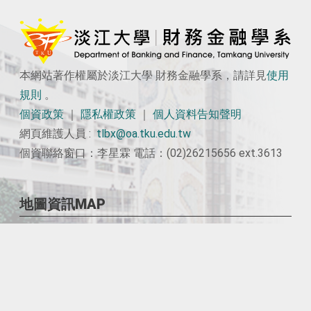
本網站著作權屬於淡江大學 財務金融學系，請詳見
使用
規則
。
個資政策
｜
隱私權政策
｜
個人資料告知聲明
網頁維護人員 :
tlbx@oa.tku.edu.tw
個資聯絡窗口：李星霖 電話：(02)26215656 ext.3613
地圖資訊MAP