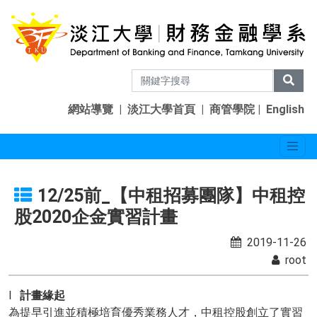
網站導覽
|
淡江大學首頁
|
商管學院
|
English
12/25前_【中租招募團隊】中租控
股2020企金實習計畫
2019-11-26
root
l
計畫緣起
為提早引進並積極培育優秀業務人才，中租控股創立了實習