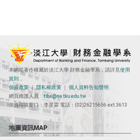
本網站著作權屬於淡江大學 財務金融學系，請詳見
使用
規則
。
個資政策
｜
隱私權政策
｜
個人資料告知聲明
網頁維護人員 :
tlbx@oa.tku.edu.tw
個資聯絡窗口：李星霖 電話：(02)26215656 ext.3613
地圖資訊MAP