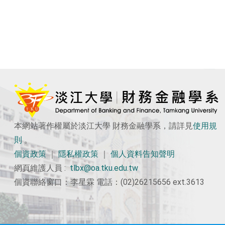
本網站著作權屬於淡江大學 財務金融學系，請詳見
使用
規
則
。
個資政策
｜
隱私權政策
｜
個人資料告知聲明
網頁維護人員 :
tlbx@oa.tku.edu.tw
個資聯絡窗口：李星霖 電話：(02)26215656 ext.3613