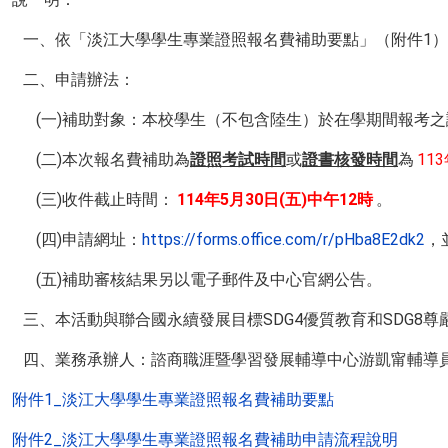
一、依「淡江大學學生專業證照報名費補助要點」（附件1
二、申請辦法：
(一)補助對象：本校學生（不包含陸生）於在學期間報考
(二)本次報名費補助為
證照考試時間
或
證書核發時間
為
11
(三)收件截止時間：
114年5月30日(五)中午12時
。
(四)申請網址：
https://forms.office.com/r/pHba8E2dk2
，
(五)補助審核結果另以電子郵件及中心官網公告。
三、本活動與聯合國永續發展目標SDG4優質教育和SDG8
四、業務承辦人：諮商職涯暨學習發展輔導中心游凱甯輔導員
附件1_淡江大學學生專業證照報名費補助要點
附件2_淡江大學學生專業證照報名費補助申請流程說明