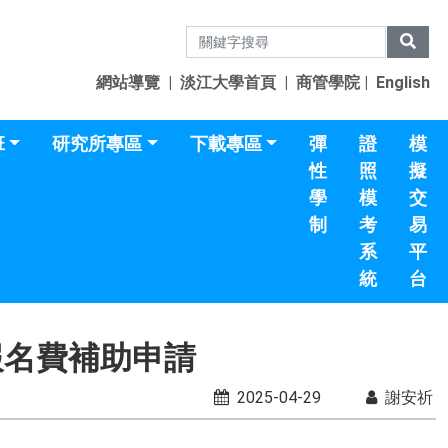
網站導覽
|
淡江大學首頁
|
商管學院
|
English
班
研究所專區
下載專區
彈
證
模
性
照
擬
學
模
交
制
考
易
系
平
統
台
報名費補助申請
2025-04-29
謝安祈