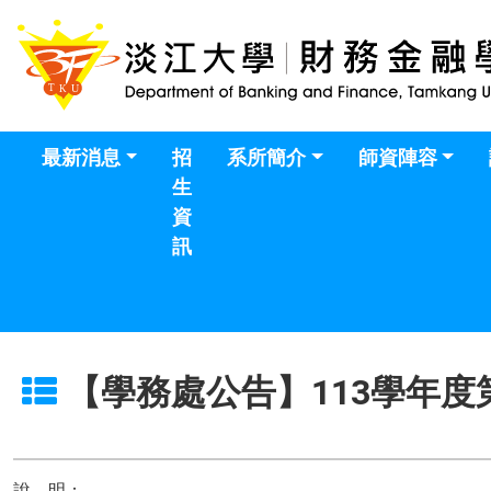
最新消息
招
系所簡介
師資陣容
生
資
訊
【學務處公告】113學年
說 明：