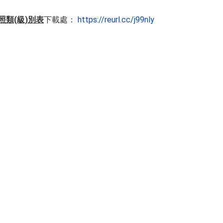
照類(級)別表
下載處：
https://reurl.cc/j99nly