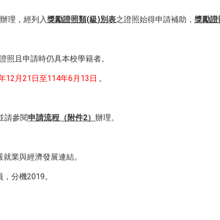
）辦理，經列入
獎勵證照類(級)別表
之證照始得申請補助，
獎勵證
之證照且申請時仍具本校學籍者。
3年12月21日至114年6月13日
。
並請參閱
申請流程（附件2）
辦理。
尊嚴就業與經濟發展連結。
，分機2019。