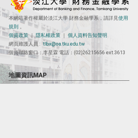
本網站著作權屬於淡江大學 財務金融學系，請詳見
使用
規則
。
個資政策
｜
隱私權政策
｜
個人資料告知聲明
網頁維護人員 :
tlbx@oa.tku.edu.tw
個資聯絡窗口：李星霖 電話：(02)26215656 ext.3613
地圖資訊MAP