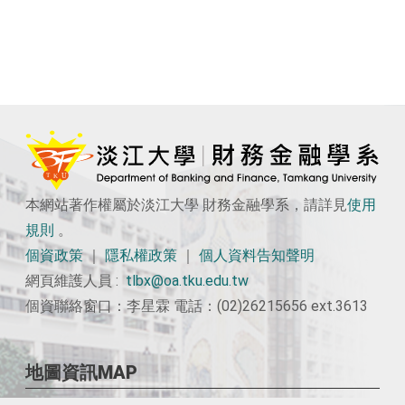
本網站著作權屬於淡江大學 財務金融學系，請詳見
使用
規則
。
個資政策
｜
隱私權政策
｜
個人資料告知聲明
網頁維護人員 :
tlbx@oa.tku.edu.tw
個資聯絡窗口：李星霖 電話：(02)26215656 ext.3613
地圖資訊MAP